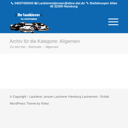
📞 04037420543
📧 Lackierereijensen@alice-dsl.de
🔧 Steilshooper Allee
40 22309 Hamburg
Archiv für die Kategorie: Allgemein
Du bist hier:
Startseite
/
Allgemein
© Copyright -
Lackierer Jensen Lackierer Hamburg Lackiererei
-
Enfold
WordPress Theme by Kriesi